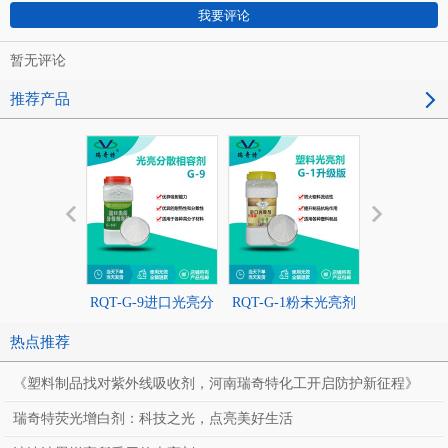
暂无评论
推荐产品
RQT-G-9进口光亮分
RQT-G-1粉末光亮剂
多功能弹性
散相容剂
升级版
热点推荐
《塑料制品找对紫外线吸收剂，河南瑞奇特化工开启防护新征程》
瑞奇特荧光增白剂：科技之光，点亮美好生活