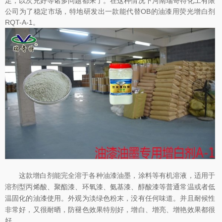
足，以次充好等诸多问题都来了。在这种情况下河南瑞奇特化工有限
公司为了稳定市场，特地研发出一款能代替OB的油漆用荧光增白剂
RQT-A-1。
这款增白剂能完全溶于各种油漆油墨，涂料等有机溶液，
适用于
溶剂型丙烯酸
、聚酯漆、环氧漆、氨基漆、醇酸漆等普通常温或者低
外观为
淡绿色粉末，没有任何味道。并且耐候性
温固化的油漆使用。
非常好，又很耐晒，防褪色效果特别好，增白、增亮、增艳效果都很
好。